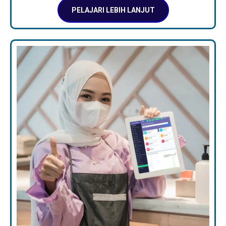
PELAJARI LEBIH LANJUT