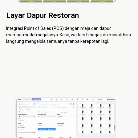
Layar Dapur Restoran
Integrasi Point of Sales (POS) dengan meja dan dapur
mempermudah segalanya. Kasir, waiters hingga juru masak bisa
langsung mengelola semuanya tanpa kerepotan lagi.