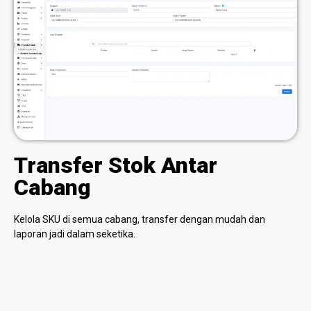
Transfer Stok Antar
Cabang
Kelola SKU di semua cabang, transfer dengan mudah dan
laporan jadi dalam seketika.