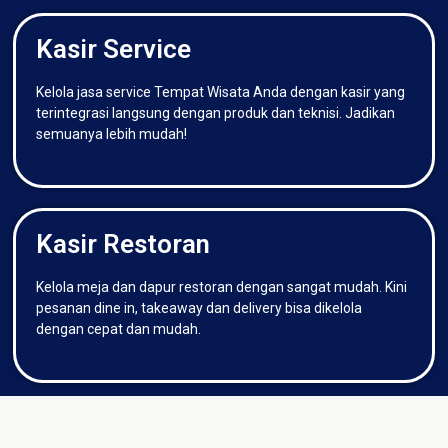
Kasir Service
Kelola jasa service Tempat Wisata Anda dengan kasir yang
terintegrasi langsung dengan produk dan teknisi. Jadikan
semuanya lebih mudah!
Kasir Restoran
Kelola meja dan dapur restoran dengan sangat mudah. Kini
pesanan dine in, takeaway dan delivery bisa dikelola
dengan cepat dan mudah.