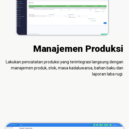
Manajemen Produksi
Lakukan pencatatan produksi yang terintegrasi langsung dengan
manajemen produk, stok, masa kadaluwarsa, bahan baku dan
laporan laba rugi.