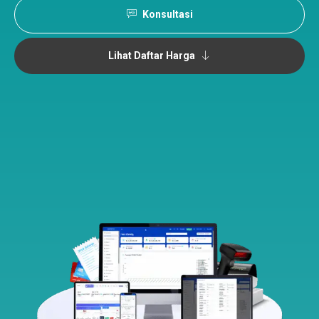
Konsultasi
Lihat Daftar Harga