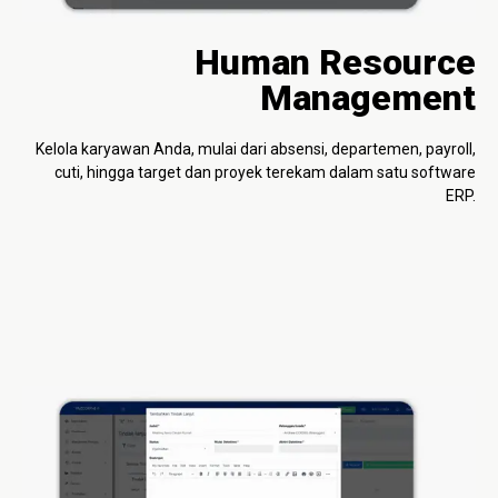
Human Resource
Management
Kelola karyawan Anda, mulai dari absensi, departemen, payroll,
cuti, hingga target dan proyek terekam dalam satu software
ERP.