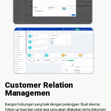
Customer Relation
Managemen
Bangun hubungan yang baik dengan pelanggan. Buat skema
follow up lead dan catat apa yang akan dilakukan serta dokumen