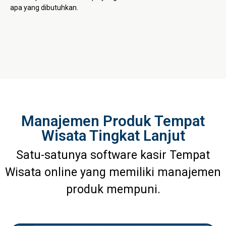
apa yang dibutuhkan.
Manajemen Produk Tempat
Wisata Tingkat Lanjut
Satu-satunya software kasir Tempat
Wisata online yang memiliki manajemen
produk mempuni.