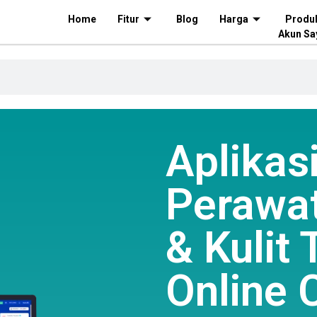
Home
Fitur
Blog
Harga
Produ
Akun Sa
Aplikas
Perawa
& Kulit 
Online 