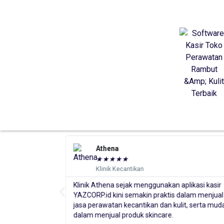
a
MS GLOW
★
★
★
★
★
★
★
★
 Kecantikan
Distributor Skincare
 sejak menggunakan aplikasi kasir
Selama penggunaan, aplika
ini semakin praktis dalam menjual
selalu membantu usaha k
an kecantikan dan kulit, serta mudah
penjualan grosir sebagai b
l produk skincare.
Indonesia