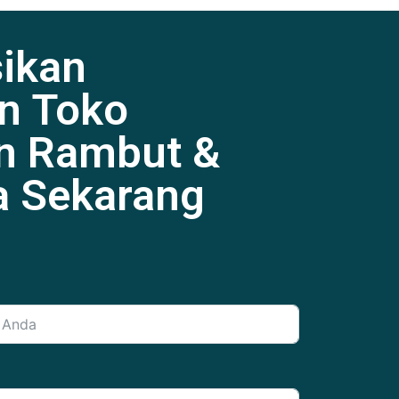
sikan
n Toko
n Rambut &
a Sekarang