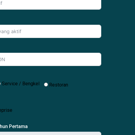
Service / Bengkel
Restoran
eprise
ahun Pertama