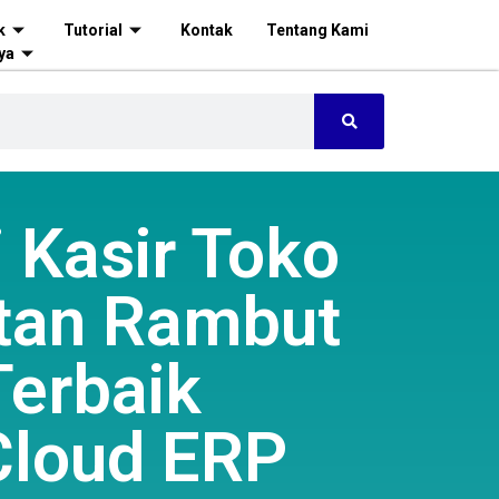
k
Tutorial
Kontak
Tentang Kami
ya
i Kasir Toko
tan Rambut
Terbaik
Cloud ERP