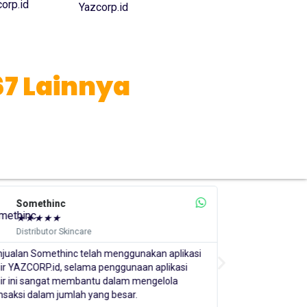
67 Lainnya
Scarlett
★
★
★
★
★
Distributor Skincare
n aplikasi
Kami menggunakan aplikasi kasir YAZCORP.id dan
plikasi
selalu merekomendasikan setiap jaringan
elola
distributor dan reseller kami untuk
menggunakannya juga. Aplikasi kasir ini sangatlah