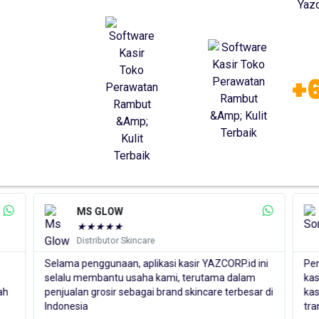
+
Somethinc
★
★
★
★
★
Distributor Skincare
si kasir YAZCORP.id ini
Penjualan Somethinc telah menggunaka
ami, terutama dalam
kasir YAZCORP.id, selama penggunaan a
rand skincare terbesar di
kasir ini sangat membantu dalam meng
transaksi dalam jumlah yang besar.