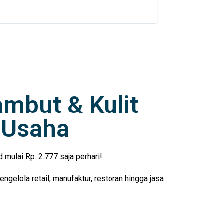
membantu perjalanan Scarlett menjadi skincare
terbaik di Indonesia
ambut & Kulit
 Usaha
mulai Rp. 2.777 saja perhari!
elola retail, manufaktur, restoran hingga jasa