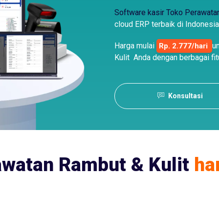
Software kasir Toko Perawatan
cloud ERP terbaik di Indonesia
Harga mulai
u
Rp. 2.777/hari
Kulit Anda dengan berbagai fit
Konsultasi
awatan Rambut & Kulit
ha