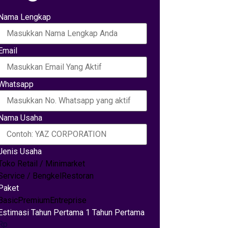
Nama Lengkap
Email
Whatsapp
Nama Usaha
Jenis Usaha
Toko Retail / Minimarket
Service / Bengkel
Restoran
Paket
Basic
Premium
Entreprise
Estimasi Tahun Pertama 1 Tahun Pertama
Rp