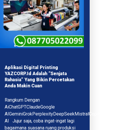
Aplikasi Digital Printing
YAZCORP.id Adalah “Senjata
Rahasia” Yang Bikin Percetakan
Anda Makin Cuan
Rangkum Dengan
AiChatGPTClaudeGoogle
AIGeminiGrokPerplexityDeepSeekMistralCopilotQwenMeta
AI Jujur saja, coba ingat-ingat lagi
bagaimana suasana ruang produksi