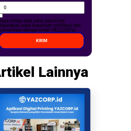
Saya setuju data yang saya kirim
digunakan untuk keperluan notifikasi dan
komunikasi dengan pihak YAZCORP.id
KIRIM
rtikel Lainnya