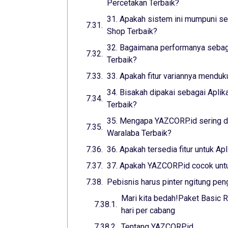
Percetakan Terbaik?
31. Apakah sistem ini mumpuni seb
Shop Terbaik?
32. Bagaimana performanya sebaga
Terbaik?
33. Apakah fitur variannya menduk
34. Bisakah dipakai sebagai Aplik
Terbaik?
35. Mengapa YAZCORP.id sering di
Waralaba Terbaik?
36. Apakah tersedia fitur untuk Ap
37. Apakah YAZCORP.id cocok untuk
Pebisnis harus pinter ngitung pen
Mari kita bedah!Paket Basic R
hari per cabang
Tentang YAZCORP.id