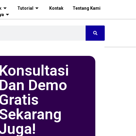
k
Tutorial
Kontak
Tentang Kami
ya
Konsultasi
Dan Demo
Gratis
Sekarang
Juga!