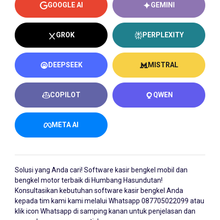
GOOGLE AI
GEMINI
GROK
PERPLEXITY
DEEPSEEK
MISTRAL
COPILOT
QWEN
META AI
Solusi yang Anda cari!
Software kasir bengkel
mobil dan
bengkel motor terbaik di Humbang Hasundutan!
Konsultasikan kebutuhan software kasir bengkel Anda
kepada tim kami kami melalui Whatsapp
087705022099
atau
klik icon Whatsapp di samping kanan untuk penjelasan dan