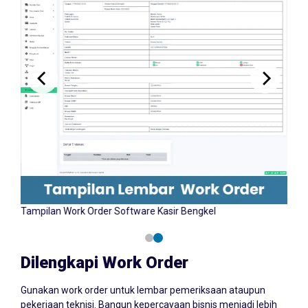
Tampilan Input Work Order Software Kasir Bengkel
Tamp
YAZCORP.id
Dilengkapi Work Order
Gunakan work order untuk lembar pemeriksaan ataupun