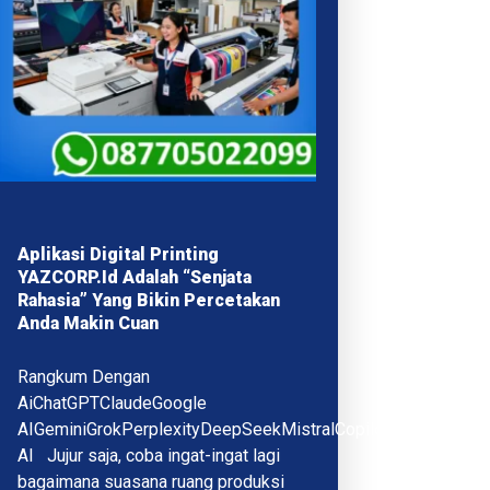
Aplikasi Digital Printing
YAZCORP.id Adalah “Senjata
Rahasia” Yang Bikin Percetakan
Anda Makin Cuan
Rangkum Dengan
AiChatGPTClaudeGoogle
AIGeminiGrokPerplexityDeepSeekMistralCopilotQwenMeta
AI Jujur saja, coba ingat-ingat lagi
bagaimana suasana ruang produksi