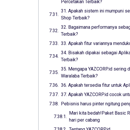
Percetakan Terbaik?
31. Apakah sistem ini mumpuni seb
Shop Terbaik?
32. Bagaimana performanya sebaga
Terbaik?
33. Apakah fitur variannya menduk
34. Bisakah dipakai sebagai Aplik
Terbaik?
35. Mengapa YAZCORP.id sering di
Waralaba Terbaik?
36. Apakah tersedia fitur untuk Ap
37. Apakah YAZCORP.id cocok untuk
Pebisnis harus pinter ngitung pen
Mari kita bedah!Paket Basic R
hari per cabang
Tentang YAZCORP.id