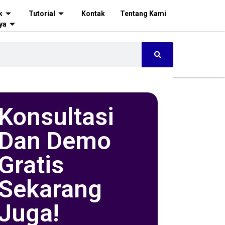
k
Tutorial
Kontak
Tentang Kami
ya
Konsultasi
Dan Demo
Gratis
Sekarang
Juga!