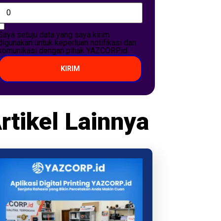
Saya setuju data yang saya kirim
digunakan untuk keperluan notifikasi dan
komunikasi dengan pihak YAZCORP.id
KIRIM
rtikel Lainnya