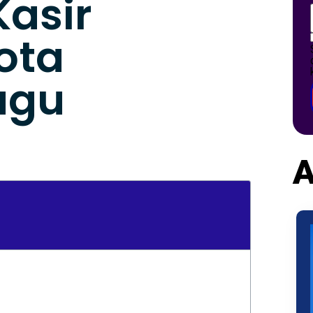
Kasir
ota
agu
A