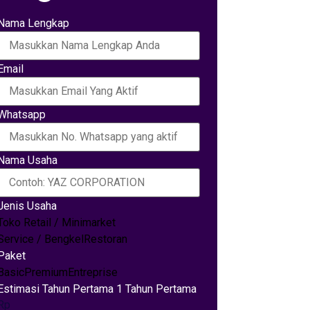
Nama Lengkap
Email
Whatsapp
Nama Usaha
Jenis Usaha
Toko Retail / Minimarket
Service / Bengkel
Restoran
Paket
Basic
Premium
Entreprise
Estimasi Tahun Pertama 1 Tahun Pertama
Rp