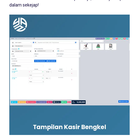
service. Cetak nota work order kapan saja, semuanya siap
dalam sekejap!