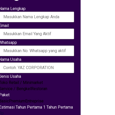
Nama Lengkap
Email
Whatsapp
Nama Usaha
Jenis Usaha
Toko Retail / Minimarket
Service / Bengkel
Restoran
Paket
Basic
Premium
Entreprise
Estimasi Tahun Pertama 1 Tahun Pertama
Rp