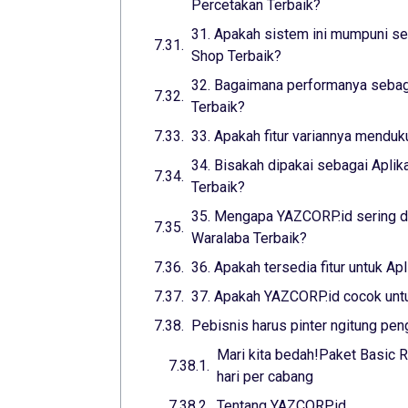
Percetakan Terbaik?
31. Apakah sistem ini mumpuni seb
Shop Terbaik?
32. Bagaimana performanya sebaga
Terbaik?
33. Apakah fitur variannya menduk
34. Bisakah dipakai sebagai Aplik
Terbaik?
35. Mengapa YAZCORP.id sering di
Waralaba Terbaik?
36. Apakah tersedia fitur untuk Ap
37. Apakah YAZCORP.id cocok untuk
Pebisnis harus pinter ngitung pen
Mari kita bedah!Paket Basic R
hari per cabang
Tentang YAZCORP.id