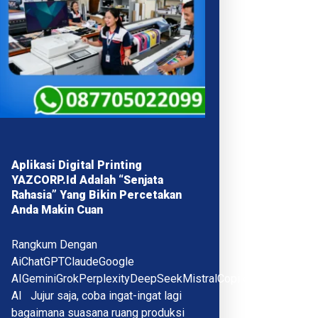
Aplikasi Digital Printing
YAZCORP.id Adalah “Senjata
Rahasia” Yang Bikin Percetakan
Anda Makin Cuan
Rangkum Dengan
AiChatGPTClaudeGoogle
AIGeminiGrokPerplexityDeepSeekMistralCopilotQwenMeta
AI Jujur saja, coba ingat-ingat lagi
bagaimana suasana ruang produksi