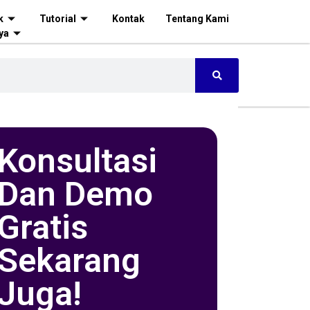
k
Tutorial
Kontak
Tentang Kami
ya
Konsultasi
Dan Demo
Gratis
Sekarang
Juga!