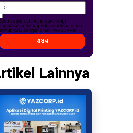
Saya setuju data yang saya kirim
digunakan untuk keperluan notifikasi dan
komunikasi dengan pihak YAZCORP.id
KIRIM
rtikel Lainnya