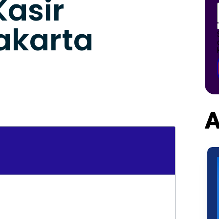
Kasir
akarta
A