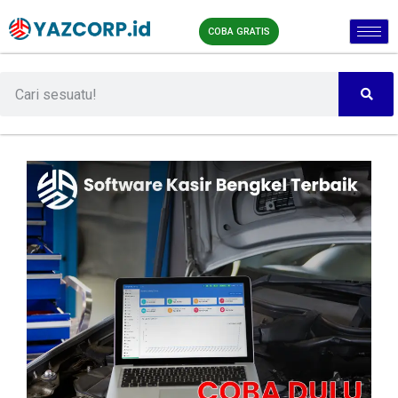
COBA GRATIS