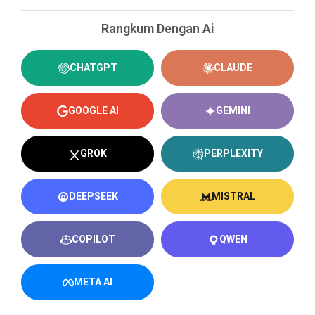
Rangkum Dengan Ai
CHATGPT
CLAUDE
GOOGLE AI
GEMINI
GROK
PERPLEXITY
DEEPSEEK
MISTRAL
COPILOT
QWEN
META AI