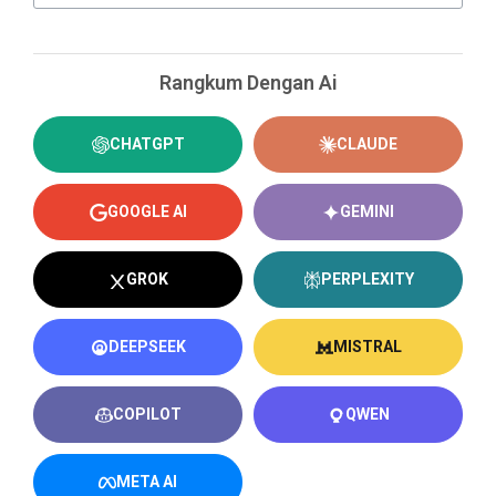
Rangkum Dengan Ai
CHATGPT
CLAUDE
GOOGLE AI
GEMINI
GROK
PERPLEXITY
DEEPSEEK
MISTRAL
COPILOT
QWEN
META AI