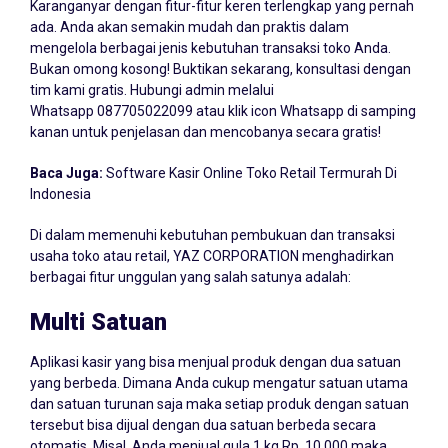
Karanganyar dengan fitur-fitur keren terlengkap yang pernah
ada. Anda akan semakin mudah dan praktis dalam
mengelola berbagai jenis kebutuhan transaksi toko Anda.
Bukan omong kosong! Buktikan sekarang, konsultasi dengan
tim kami gratis. Hubungi admin melalui
Whatsapp
087705022099
atau klik icon Whatsapp di samping
kanan untuk penjelasan dan mencobanya secara gratis!
Baca Juga:
Software Kasir Online Toko Retail Termurah Di
Indonesia
Di dalam memenuhi kebutuhan pembukuan dan transaksi
usaha toko atau retail, YAZ CORPORATION menghadirkan
berbagai fitur unggulan yang salah satunya adalah:
Multi Satuan
Aplikasi kasir yang bisa menjual produk dengan dua satuan
yang berbeda. Dimana Anda cukup mengatur satuan utama
dan satuan turunan saja maka setiap produk dengan satuan
tersebut bisa dijual dengan dua satuan berbeda secara
otomatis. Misal, Anda menjual gula 1 kg Rp. 10.000 maka