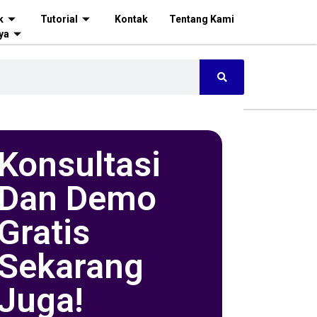
k
Tutorial
Kontak
Tentang Kami
ya
Konsultasi
Dan Demo
Gratis
Sekarang
Juga!