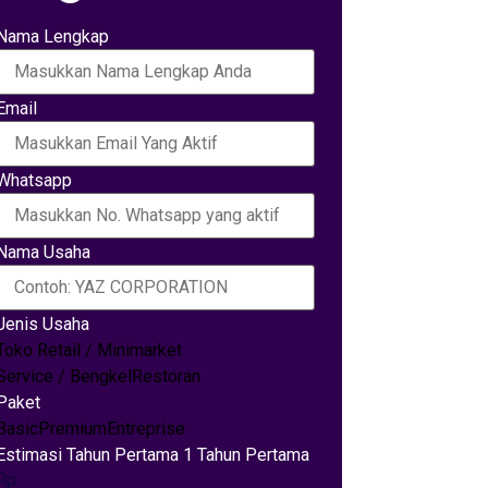
Nama Lengkap
Email
Whatsapp
Nama Usaha
Jenis Usaha
Toko Retail / Minimarket
Service / Bengkel
Restoran
Paket
Basic
Premium
Entreprise
Estimasi Tahun Pertama 1 Tahun Pertama
Rp