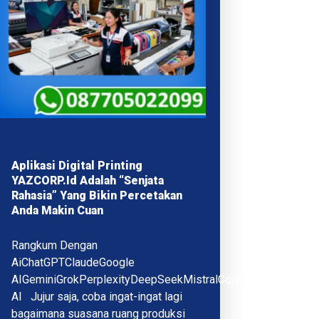
Aplikasi Digital Printing
YAZCORP.id Adalah “Senjata
Rahasia” Yang Bikin Percetakan
Anda Makin Cuan
Rangkum Dengan
AiChatGPTClaudeGoogle
AIGeminiGrokPerplexityDeepSeekMistralCopilotQwenMeta
AI Jujur saja, coba ingat-ingat lagi
bagaimana suasana ruang produksi