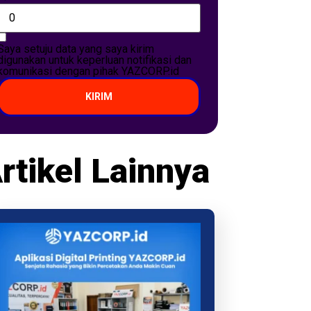
Saya setuju data yang saya kirim
digunakan untuk keperluan notifikasi dan
komunikasi dengan pihak YAZCORP.id
KIRIM
rtikel Lainnya