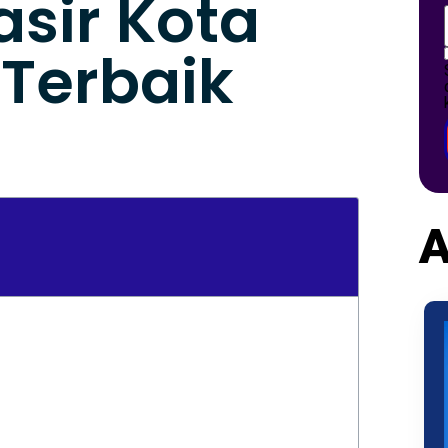
asir Kota
Terbaik
A