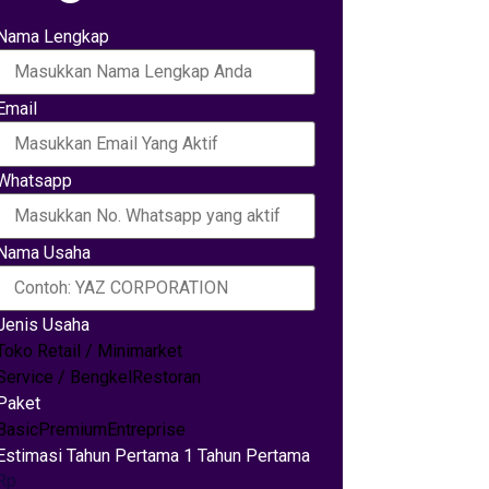
Nama Lengkap
Email
Whatsapp
Nama Usaha
Jenis Usaha
Toko Retail / Minimarket
Service / Bengkel
Restoran
Paket
Basic
Premium
Entreprise
Estimasi Tahun Pertama 1 Tahun Pertama
Rp