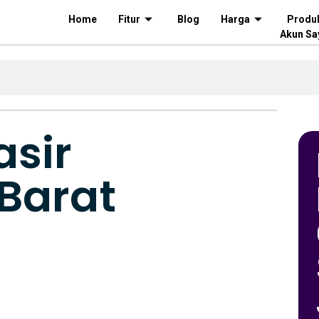
Home
Fitur
Blog
Harga
Produ
Akun Sa
asir
Barat