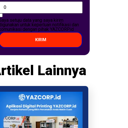
Saya setuju data yang saya kirim
digunakan untuk keperluan notifikasi dan
komunikasi dengan pihak YAZCORP.id
KIRIM
rtikel Lainnya