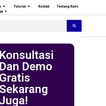
k
Tutorial
Kontak
Tentang Kami
ya
Konsultasi
Dan Demo
Gratis
Sekarang
Juga!