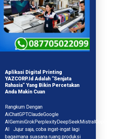
Aplikasi Digital Printing
YAZCORP.id Adalah “Senjata
Rahasia” Yang Bikin Percetakan
Anda Makin Cuan
Rangkum Dengan
AiChatGPTClaudeGoogle
AIGeminiGrokPerplexityDeepSeekMistralCopilotQwenMeta
AI Jujur saja, coba ingat-ingat lagi
bagaimana suasana ruang produksi