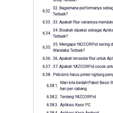
32. Bagaimana performanya sebaga
Terbaik?
33. Apakah fitur variannya menduk
34. Bisakah dipakai sebagai Aplik
Terbaik?
35. Mengapa YAZCORP.id sering di
Waralaba Terbaik?
36. Apakah tersedia fitur untuk Ap
37. Apakah YAZCORP.id cocok untuk
Pebisnis harus pinter ngitung pen
Mari kita bedah!Paket Basic R
hari per cabang
Tentang YAZCORP.id
Aplikasi Kasir PC
Aplikasi Kasir Android