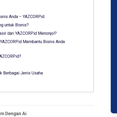
Bisnis Anda – YAZCORP.id
ng untuk Bisnis?
sir dari YAZCORP.id Menonjol?
ri YAZCORP.id Membantu Bisnis Anda
 YAZCORP.id?
k Berbagai Jenis Usaha
m Dengan Ai