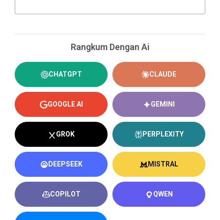
Rangkum Dengan Ai
CHATGPT
CLAUDE
GOOGLE AI
GEMINI
GROK
PERPLEXITY
DEEPSEEK
MISTRAL
COPILOT
QWEN