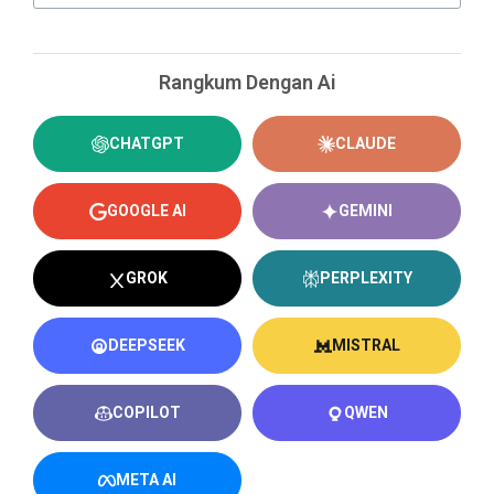
Rangkum Dengan Ai
CHATGPT
CLAUDE
GOOGLE AI
GEMINI
GROK
PERPLEXITY
DEEPSEEK
MISTRAL
COPILOT
QWEN
META AI