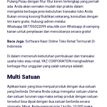
Pulang Pisau dengan fitur-fitur keren terlengkap yang pernah
ada. Anda akan semakin mudah dan praktis dalam
mengelola berbagai jenis kebutuhan transaksi toko Anda.
Bukan omong kosong! Buktikan sekarang, konsultasi dengan
tim kami gratis. Hubungi admin melalui
Whatsapp
087705022099
atau klik icon Whatsapp di samping
kanan untuk penjelasan dan mencobanya secara gratis!
Baca Juga:
Software Kasir Online Toko Retail Termurah Di
Indonesia
Di dalam memenuhi kebutuhan pembukuan dan transaksi
usaha toko atau retail, YAZ CORPORATION menghadirkan
berbagai fitur unggulan yang salah satunya adalah:
Multi Satuan
Aplikasi kasir yang bisa menjual produk dengan dua satuan
yang berbeda. Dimana Anda cukup mengatur satuan utama
dan satuan turunan saja maka setiap produk dengan satuan
tersebut bisa dijual dengan dua satuan berbeda secara
otomatis. Misal, Anda menjual gula 1 kg Rp. 10.000 maka