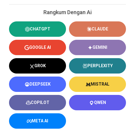
Rangkum Dengan Ai
CHATGPT
CLAUDE
GOOGLE AI
GEMINI
GROK
PERPLEXITY
DEEPSEEK
MISTRAL
COPILOT
QWEN
META AI