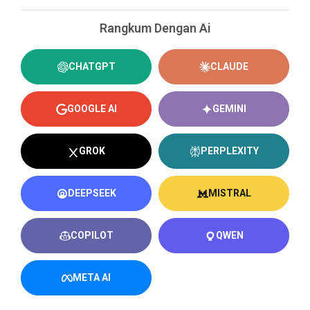
Rangkum Dengan Ai
CHATGPT
CLAUDE
GOOGLE AI
GEMINI
GROK
PERPLEXITY
DEEPSEEK
MISTRAL
COPILOT
QWEN
META AI