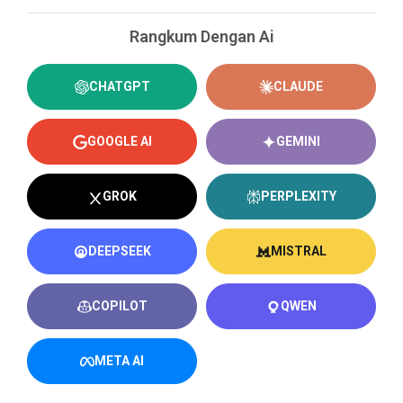
Rangkum Dengan Ai
CHATGPT
CLAUDE
GOOGLE AI
GEMINI
GROK
PERPLEXITY
DEEPSEEK
MISTRAL
COPILOT
QWEN
META AI