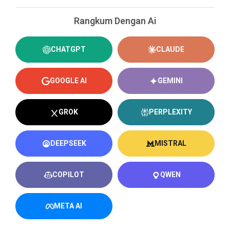
Rangkum Dengan Ai
CHATGPT
CLAUDE
GOOGLE AI
GEMINI
GROK
PERPLEXITY
DEEPSEEK
MISTRAL
COPILOT
QWEN
META AI