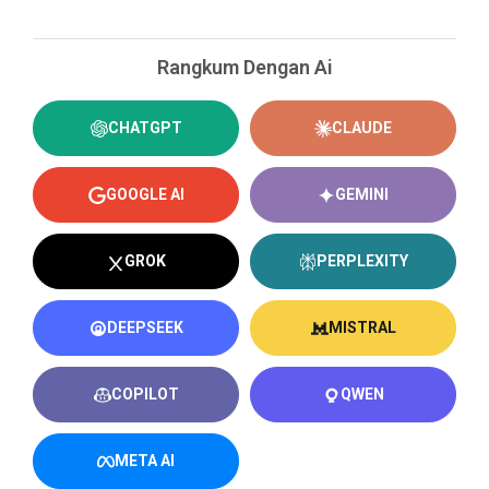
Rangkum Dengan Ai
CHATGPT
CLAUDE
GOOGLE AI
GEMINI
GROK
PERPLEXITY
DEEPSEEK
MISTRAL
COPILOT
QWEN
META AI