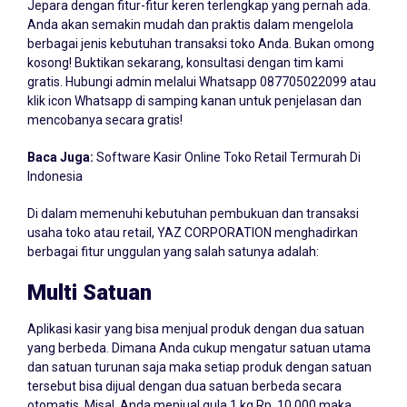
Jepara dengan fitur-fitur keren terlengkap yang pernah ada.
Anda akan semakin mudah dan praktis dalam mengelola
berbagai jenis kebutuhan transaksi toko Anda. Bukan omong
kosong! Buktikan sekarang, konsultasi dengan tim kami
gratis. Hubungi admin melalui Whatsapp
087705022099
atau
klik icon Whatsapp di samping kanan untuk penjelasan dan
mencobanya secara gratis!
Baca Juga:
Software Kasir Online Toko Retail Termurah Di
Indonesia
Di dalam memenuhi kebutuhan pembukuan dan transaksi
usaha toko atau retail, YAZ CORPORATION menghadirkan
berbagai fitur unggulan yang salah satunya adalah:
Multi Satuan
Aplikasi kasir yang bisa menjual produk dengan dua satuan
yang berbeda. Dimana Anda cukup mengatur satuan utama
dan satuan turunan saja maka setiap produk dengan satuan
tersebut bisa dijual dengan dua satuan berbeda secara
otomatis. Misal, Anda menjual gula 1 kg Rp. 10.000 maka