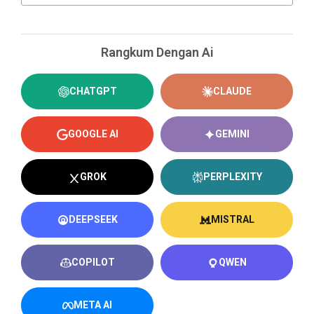
Rangkum Dengan Ai
CHATGPT
CLAUDE
GOOGLE AI
GEMINI
GROK
PERPLEXITY
DEEPSEEK
MISTRAL
COPILOT
QWEN
META AI