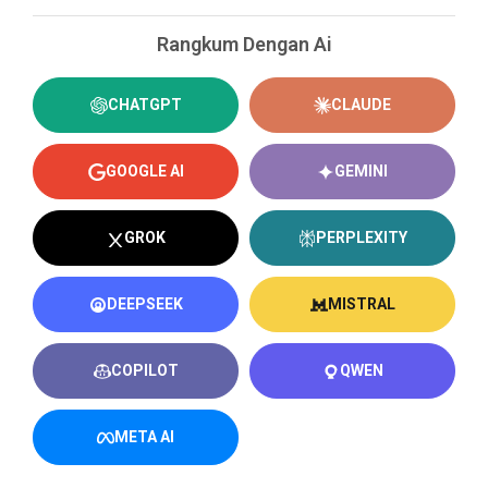
Rangkum Dengan Ai
CHATGPT
CLAUDE
GOOGLE AI
GEMINI
GROK
PERPLEXITY
DEEPSEEK
MISTRAL
COPILOT
QWEN
META AI