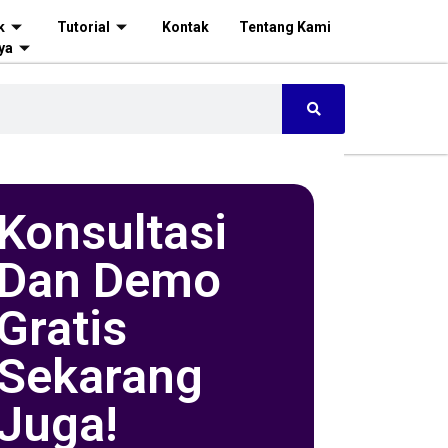
k
Tutorial
Kontak
Tentang Kami
ya
Konsultasi
Dan Demo
Gratis
Sekarang
Juga!