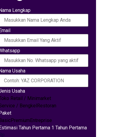
Nama Lengkap
Email
Whatsapp
Nama Usaha
Jenis Usaha
Toko Retail / Minimarket
Service / Bengkel
Restoran
Paket
Basic
Premium
Entreprise
Estimasi Tahun Pertama 1 Tahun Pertama
Rp