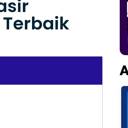
asir
Terbaik
A