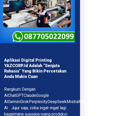
Aplikasi Digital Printing
YAZCORP.id Adalah “Senjata
Rahasia” Yang Bikin Percetakan
Anda Makin Cuan
Rangkum Dengan
AiChatGPTClaudeGoogle
AIGeminiGrokPerplexityDeepSeekMistralCopilotQwenMeta
AI Jujur saja, coba ingat-ingat lagi
bagaimana suasana ruang produksi