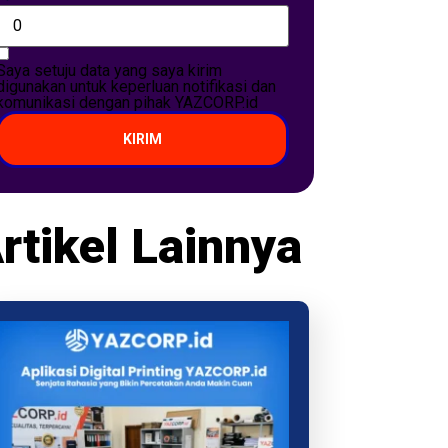
Saya setuju data yang saya kirim
digunakan untuk keperluan notifikasi dan
komunikasi dengan pihak YAZCORP.id
KIRIM
rtikel Lainnya