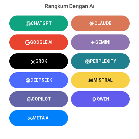
Rangkum Dengan Ai
CHATGPT
CLAUDE
GOOGLE AI
GEMINI
GROK
PERPLEXITY
DEEPSEEK
MISTRAL
COPILOT
QWEN
META AI