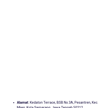
Alamat:
Kedaton Terrace, BSB No.3A, Pesantren, Kec.
Mijen, Kota Semarang, Jawa Tengah 50212