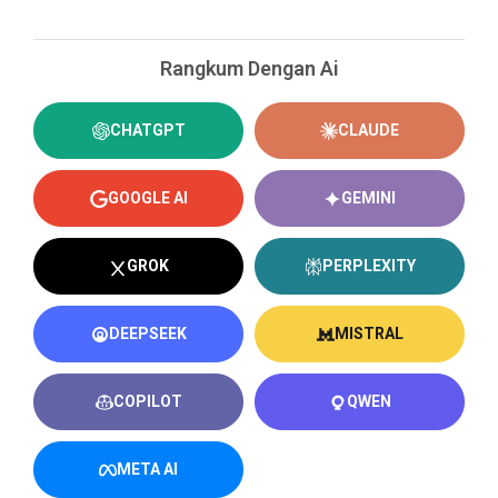
Rangkum Dengan Ai
CHATGPT
CLAUDE
GOOGLE AI
GEMINI
GROK
PERPLEXITY
DEEPSEEK
MISTRAL
COPILOT
QWEN
META AI