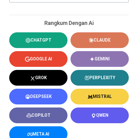
Rangkum Dengan Ai
CHATGPT
CLAUDE
GOOGLE AI
GEMINI
GROK
PERPLEXITY
DEEPSEEK
MISTRAL
COPILOT
QWEN
META AI