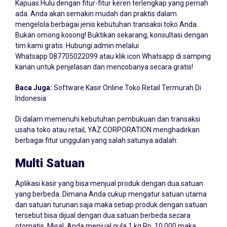
Kapuas Hulu dengan fitur-fitur keren terlengkap yang pernah
ada. Anda akan semakin mudah dan praktis dalam
mengelola berbagai jenis kebutuhan transaksi toko Anda.
Bukan omong kosong! Buktikan sekarang, konsultasi dengan
tim kami gratis. Hubungi admin melalui
Whatsapp
087705022099
atau klik icon Whatsapp di samping
kanan untuk penjelasan dan mencobanya secara gratis!
Baca Juga:
Software Kasir Online Toko Retail Termurah Di
Indonesia
Di dalam memenuhi kebutuhan pembukuan dan transaksi
usaha toko atau retail, YAZ CORPORATION menghadirkan
berbagai fitur unggulan yang salah satunya adalah:
Multi Satuan
Aplikasi kasir yang bisa menjual produk dengan dua satuan
yang berbeda. Dimana Anda cukup mengatur satuan utama
dan satuan turunan saja maka setiap produk dengan satuan
tersebut bisa dijual dengan dua satuan berbeda secara
otomatis. Misal, Anda menjual gula 1 kg Rp. 10.000 maka