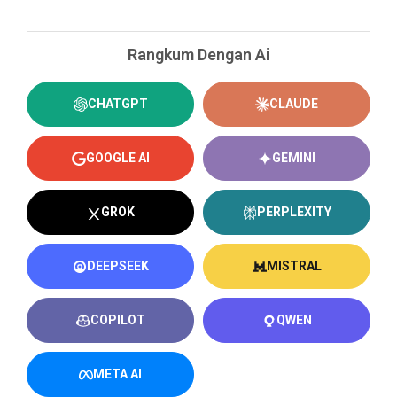
Rangkum Dengan Ai
CHATGPT
CLAUDE
GOOGLE AI
GEMINI
GROK
PERPLEXITY
DEEPSEEK
MISTRAL
COPILOT
QWEN
META AI