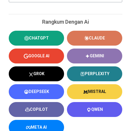
Rangkum Dengan Ai
CHATGPT
CLAUDE
GOOGLE AI
GEMINI
GROK
PERPLEXITY
DEEPSEEK
MISTRAL
COPILOT
QWEN
META AI