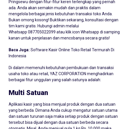
Pringsewu dengan fitur-fitur keren terlengkap yang pernah
ada. Anda akan semakin mudah dan praktis dalam
mengelola berbagai jenis kebutuhan transaksi toko Anda.
Bukan omong kosong! Buktikan sekarang, konsultasi dengan
tim kami gratis. Hubungi admin melalui
Whatsapp
087705022099
atau klik icon Whatsapp di samping
kanan untuk penjelasan dan mencobanya secara gratis!
Baca Juga:
Software Kasir Online Toko Retail Termurah Di
Indonesia
Di dalam memenuhi kebutuhan pembukuan dan transaksi
usaha toko atau retail, YAZ CORPORATION menghadirkan
berbagai fitur unggulan yang salah satunya adalah:
Multi Satuan
Aplikasi kasir yang bisa menjual produk dengan dua satuan
yang berbeda. Dimana Anda cukup mengatur satuan utama
dan satuan turunan saja maka setiap produk dengan satuan
tersebut bisa dijual dengan dua satuan berbeda secara
otomatis. Misal, Anda menjual gula 1 kg Rp. 10.000 maka