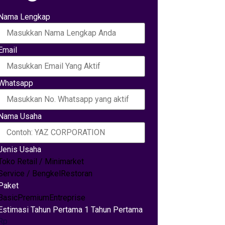
Nama Lengkap
Email
Whatsapp
Nama Usaha
Jenis Usaha
Toko Retail / Minimarket
Service / Bengkel
Restoran
Paket
Basic
Premium
Entreprise
Estimasi Tahun Pertama 1 Tahun Pertama
Rp