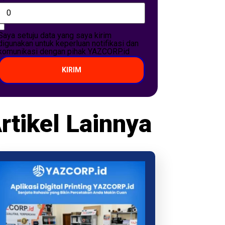
Saya setuju data yang saya kirim
digunakan untuk keperluan notifikasi dan
komunikasi dengan pihak YAZCORP.id
KIRIM
rtikel Lainnya