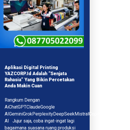
Aplikasi Digital Printing
YAZCORP.id Adalah “Senjata
Rahasia” Yang Bikin Percetakan
Anda Makin Cuan
Rangkum Dengan
AiChatGPTClaudeGoogle
AIGeminiGrokPerplexityDeepSeekMistralCopilotQwenMeta
AI Jujur saja, coba ingat-ingat lagi
bagaimana suasana ruang produksi