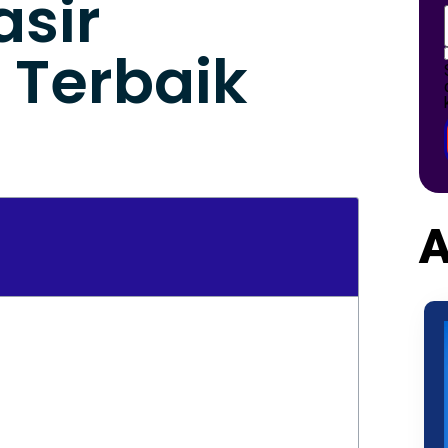
asir
 Terbaik
A