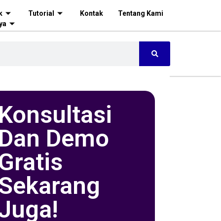
k
Tutorial
Kontak
Tentang Kami
ya
Konsultasi
Dan Demo
Gratis
Sekarang
Juga!