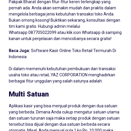
Pakpak Bharat dengan fitur-fitur keren terlengkap yang
pernah ada. Anda akan semakin mudah dan praktis dalam
mengelola berbagai jenis kebutuhan transaksi toko Anda.
Bukan omong kosong! Buktikan sekarang, konsultasi dengan
tim kami gratis. Hubungi admin melalui
Whatsapp
087705022099
atau klik icon Whatsapp di samping
kanan untuk penjelasan dan mencobanya secara gratis!
Baca Juga:
Software Kasir Online Toko Retail Termurah Di
Indonesia
Di dalam memenuhi kebutuhan pembukuan dan transaksi
usaha toko atau retail, YAZ CORPORATION menghadirkan
berbagai fitur unggulan yang salah satunya adalah:
Multi Satuan
Aplikasi kasir yang bisa menjual produk dengan dua satuan
yang berbeda. Dimana Anda cukup mengatur satuan utama
dan satuan turunan saja maka setiap produk dengan satuan
tersebut bisa dijual dengan dua satuan berbeda secara
otomatis. Misal, Anda menjual gula 1 kg Rp. 10.000 maka