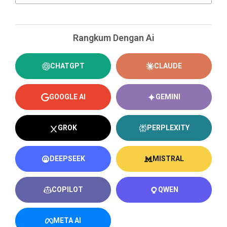
Rangkum Dengan Ai
CHATGPT
CLAUDE
GOOGLE AI
GEMINI
GROK
PERPLEXITY
DEEPSEEK
MISTRAL
COPILOT
QWEN
META AI