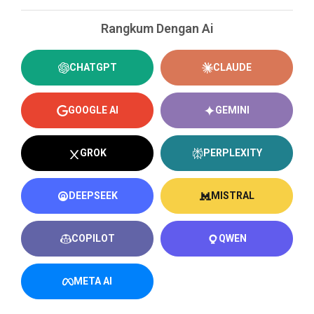
Rangkum Dengan Ai
CHATGPT
CLAUDE
GOOGLE AI
GEMINI
GROK
PERPLEXITY
DEEPSEEK
MISTRAL
COPILOT
QWEN
META AI