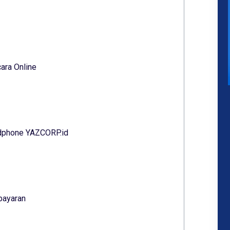
ara Online
ndphone YAZCORP.id
bayaran