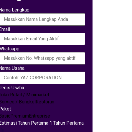
Nama Lengkap
Email
Whatsapp
Nama Usaha
Jenis Usaha
Toko Retail / Minimarket
Service / Bengkel
Restoran
Paket
Basic
Premium
Entreprise
Estimasi Tahun Pertama 1 Tahun Pertama
Rp