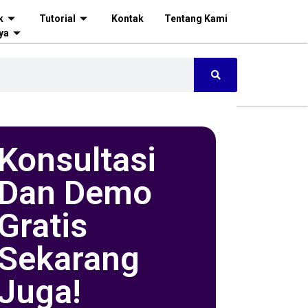
k
Tutorial
Kontak
Tentang Kami
ya
Konsultasi
Dan Demo
Gratis
Sekarang
Juga!