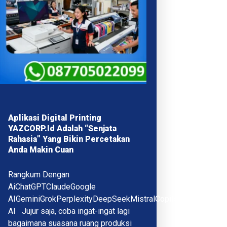
Aplikasi Digital Printing
YAZCORP.id Adalah “Senjata
Rahasia” Yang Bikin Percetakan
Anda Makin Cuan
Rangkum Dengan
AiChatGPTClaudeGoogle
AIGeminiGrokPerplexityDeepSeekMistralCopilotQwenMeta
AI Jujur saja, coba ingat-ingat lagi
bagaimana suasana ruang produksi