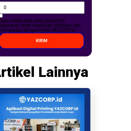
Saya setuju data yang saya kirim
digunakan untuk keperluan notifikasi dan
komunikasi dengan pihak YAZCORP.id
KIRIM
rtikel Lainnya