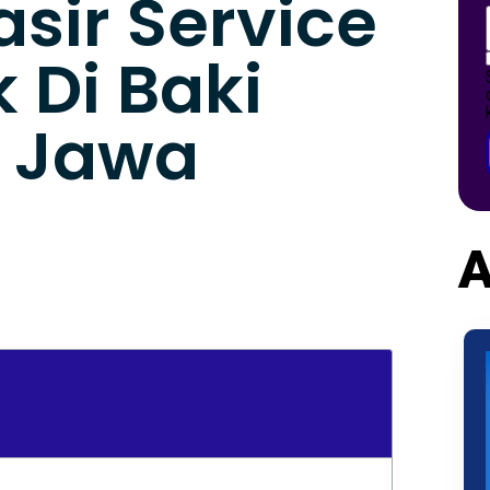
asir Service
 Di Baki
o Jawa
A