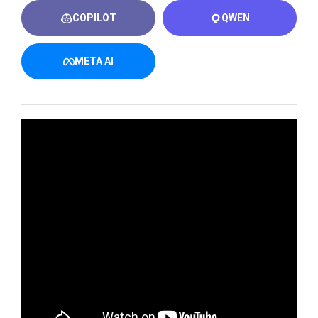
COPILOT
QWEN
META AI