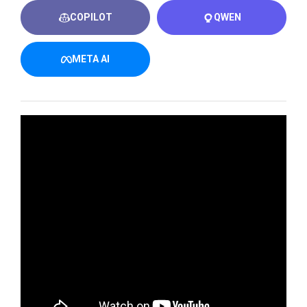
COPILOT
QWEN
META AI