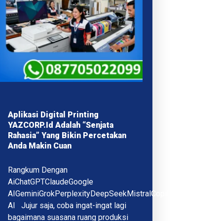
Aplikasi Digital Printing
YAZCORP.id Adalah “Senjata
Rahasia” Yang Bikin Percetakan
Anda Makin Cuan
Rangkum Dengan
AiChatGPTClaudeGoogle
AIGeminiGrokPerplexityDeepSeekMistralCopilotQwenMeta
AI Jujur saja, coba ingat-ingat lagi
bagaimana suasana ruang produksi