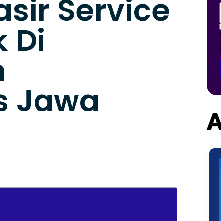
asir Service
 Di
n
s Jawa
A