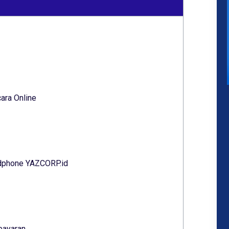
ara Online
ndphone YAZCORP.id
bayaran