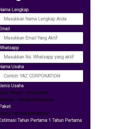
Nama Lengkap
Email
Whatsapp
Nama Usaha
Jenis Usaha
Toko Retail / Minimarket
Service / Bengkel
Restoran
Paket
Basic
Premium
Entreprise
Estimasi Tahun Pertama 1 Tahun Pertama
Rp