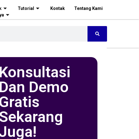
k
Tutorial
Kontak
Tentang Kami
ya
Konsultasi
Dan Demo
Gratis
Sekarang
Juga!