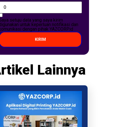
Saya setuju data yang saya kirim
digunakan untuk keperluan notifikasi dan
komunikasi dengan pihak YAZCORP.id
KIRIM
rtikel Lainnya