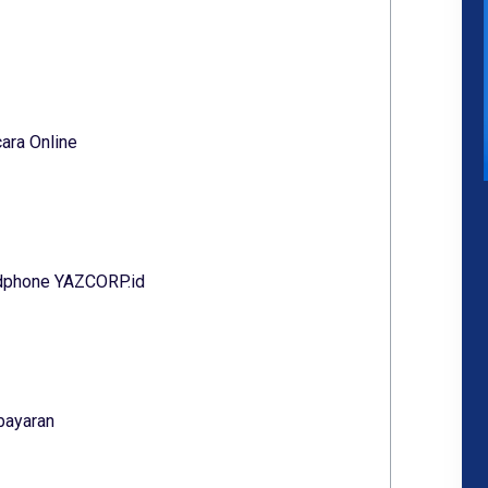
ara Online
ndphone YAZCORP.id
bayaran