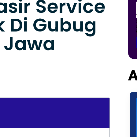
asir Service
k Di Gubug
 Jawa
A