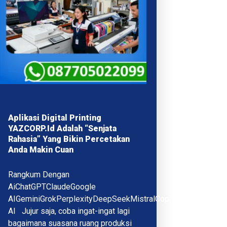
Aplikasi Digital Printing
YAZCORP.id Adalah “Senjata
Rahasia” Yang Bikin Percetakan
Anda Makin Cuan
Rangkum Dengan
AiChatGPTClaudeGoogle
AIGeminiGrokPerplexityDeepSeekMistralCopilotQwenMeta
AI Jujur saja, coba ingat-ingat lagi
bagaimana suasana ruang produksi