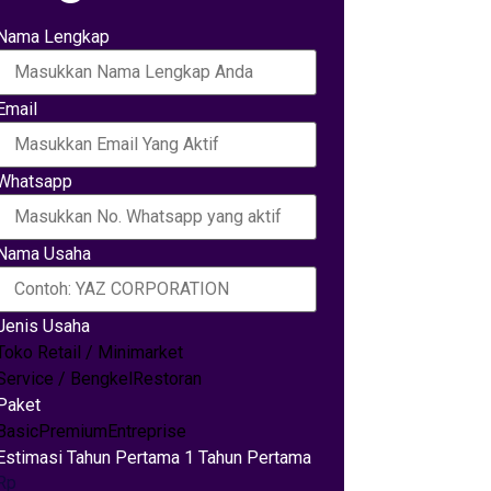
Nama Lengkap
Email
Whatsapp
Nama Usaha
Jenis Usaha
Toko Retail / Minimarket
Service / Bengkel
Restoran
Paket
Basic
Premium
Entreprise
Estimasi Tahun Pertama 1 Tahun Pertama
Rp