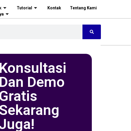
k
Tutorial
Kontak
Tentang Kami
ya
Konsultasi
Dan Demo
Gratis
Sekarang
Juga!