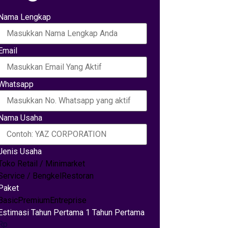
Nama Lengkap
Email
Whatsapp
Nama Usaha
Jenis Usaha
Toko Retail / Minimarket
Service / Bengkel
Restoran
Paket
Basic
Premium
Entreprise
Estimasi Tahun Pertama 1 Tahun Pertama
Rp