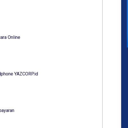
ara Online
ndphone YAZCORP.id
bayaran