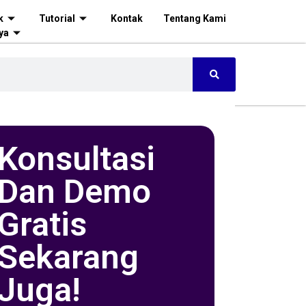
k
Tutorial
Kontak
Tentang Kami
ya
Konsultasi
Dan Demo
Gratis
Sekarang
Juga!