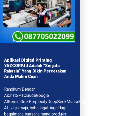
Aplikasi Digital Printing
YAZCORP.id Adalah “Senjata
Rahasia” Yang Bikin Percetakan
Anda Makin Cuan
Rangkum Dengan
AiChatGPTClaudeGoogle
AIGeminiGrokPerplexityDeepSeekMistralCopilotQwenMeta
AI Jujur saja, coba ingat-ingat lagi
bagaimana suasana ruang produksi