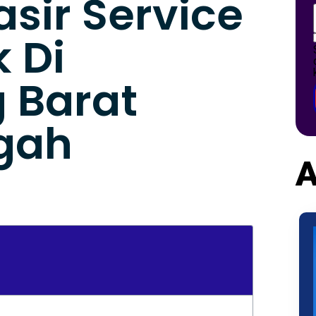
asir Service
 Di
 Barat
gah
A