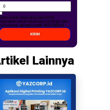
Saya setuju data yang saya kirim
digunakan untuk keperluan notifikasi dan
komunikasi dengan pihak YAZCORP.id
KIRIM
rtikel Lainnya