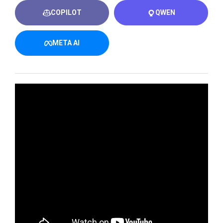
COPILOT
QWEN
META AI