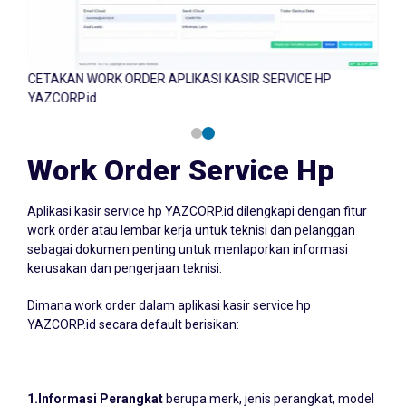
CETAKAN WORK ORDER APLIKASI KASIR SERVICE HP
CET
YAZCORP.id
YAZ
Work Order Service Hp
Aplikasi kasir service hp YAZCORP.id dilengkapi dengan fitur
work order atau lembar kerja untuk teknisi dan pelanggan
sebagai dokumen penting untuk menlaporkan informasi
kerusakan dan pengerjaan teknisi.
Dimana work order dalam aplikasi kasir service hp
YAZCORP.id secara default berisikan:
1.Informasi Perangkat
berupa merk, jenis perangkat, model
perangkat, IME, dan keamanan sandi, PIN atau pola