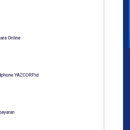
ara Online
ndphone YAZCORP.id
bayaran