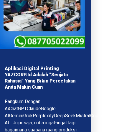
Aplikasi Digital Printing
YAZCORP.id Adalah “Senjata
Rahasia” Yang Bikin Percetakan
Anda Makin Cuan
Rangkum Dengan
AiChatGPTClaudeGoogle
AIGeminiGrokPerplexityDeepSeekMistralCopilotQwenMeta
AI Jujur saja, coba ingat-ingat lagi
bagaimana suasana ruang produksi