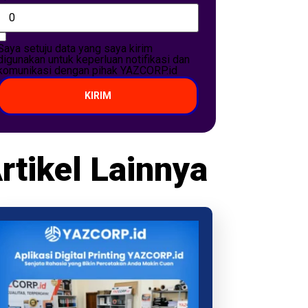
Saya setuju data yang saya kirim
digunakan untuk keperluan notifikasi dan
komunikasi dengan pihak YAZCORP.id
KIRIM
rtikel Lainnya