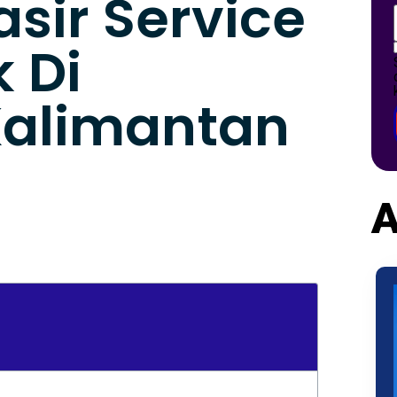
asir Service
 Di
Kalimantan
A