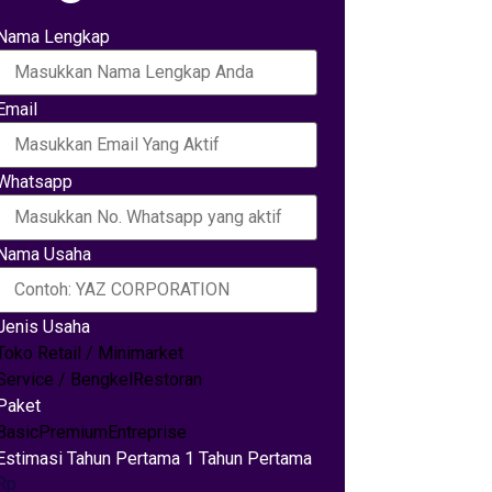
Nama Lengkap
Email
Whatsapp
Nama Usaha
Jenis Usaha
Toko Retail / Minimarket
Service / Bengkel
Restoran
Paket
Basic
Premium
Entreprise
Estimasi Tahun Pertama 1 Tahun Pertama
Rp