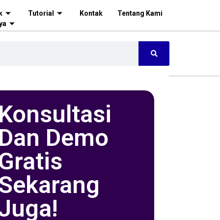
k
Tutorial
Kontak
Tentang Kami
ya
Konsultasi
Dan Demo
Gratis
Sekarang
Juga!