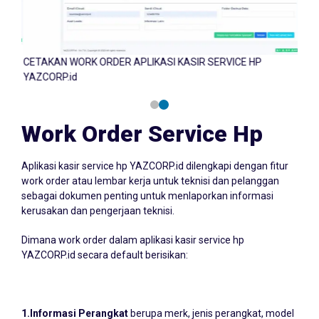
CETAKAN WORK ORDER APLIKASI KASIR SERVICE HP
CETA
YAZCORP.id
YAZC
Work Order Service Hp
Aplikasi kasir service hp YAZCORP.id dilengkapi dengan fitur
work order atau lembar kerja untuk teknisi dan pelanggan
sebagai dokumen penting untuk menlaporkan informasi
kerusakan dan pengerjaan teknisi.
Dimana work order dalam aplikasi kasir service hp
YAZCORP.id secara default berisikan:
1.Informasi Perangkat
berupa merk, jenis perangkat, model
perangkat, IME, dan keamanan sandi, PIN atau pola