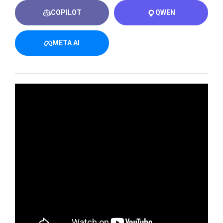
COPILOT
QWEN
META AI