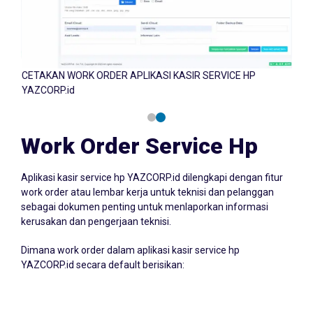
CETAKAN WORK ORDER APLIKASI KASIR SERVICE HP
CET
YAZCORP.id
YAZC
Work Order Service Hp
Aplikasi kasir service hp YAZCORP.id dilengkapi dengan fitur
work order atau lembar kerja untuk teknisi dan pelanggan
sebagai dokumen penting untuk menlaporkan informasi
kerusakan dan pengerjaan teknisi.
Dimana work order dalam aplikasi kasir service hp
YAZCORP.id secara default berisikan:
1.Informasi Perangkat
berupa merk, jenis perangkat, model