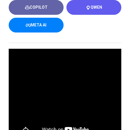
COPILOT
QWEN
META AI