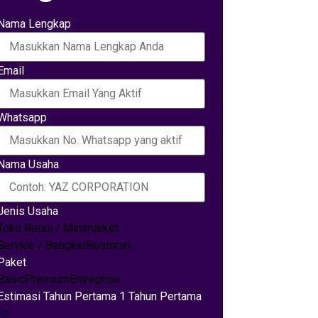
Nama Lengkap
Email
Whatsapp
Nama Usaha
Jenis Usaha
Toko Retail / Minimarket
Service / Bengkel
Restoran
Paket
Basic
Premium
Entreprise
Estimasi Tahun Pertama 1 Tahun Pertama
Rp