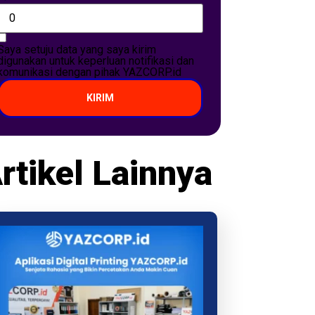
Saya setuju data yang saya kirim
digunakan untuk keperluan notifikasi dan
komunikasi dengan pihak YAZCORP.id
KIRIM
rtikel Lainnya