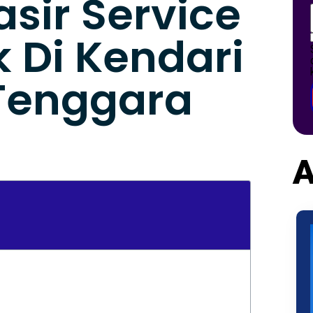
asir Service
k Di Kendari
Tenggara
A