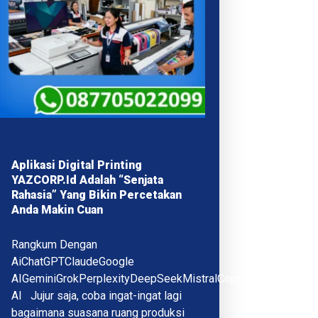
Aplikasi Digital Printing
YAZCORP.id Adalah “Senjata
Rahasia” Yang Bikin Percetakan
Anda Makin Cuan
Rangkum Dengan
AiChatGPTClaudeGoogle
AIGeminiGrokPerplexityDeepSeekMistralCopilotQwenMeta
AI Jujur saja, coba ingat-ingat lagi
bagaimana suasana ruang produksi