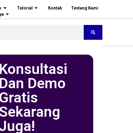
k
Tutorial
Kontak
Tentang Kami
ya
Konsultasi
Dan Demo
Gratis
Sekarang
Juga!