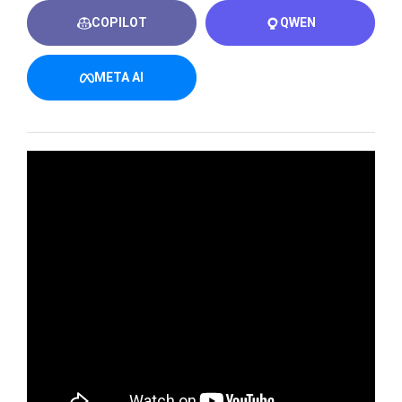
COPILOT
QWEN
META AI