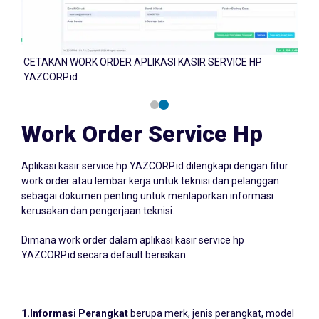
CETAKAN WORK ORDER APLIKASI KASIR SERVICE HP
CETA
YAZCORP.id
YAZC
Work Order Service Hp
Aplikasi kasir service hp YAZCORP.id dilengkapi dengan fitur
work order atau lembar kerja untuk teknisi dan pelanggan
sebagai dokumen penting untuk menlaporkan informasi
kerusakan dan pengerjaan teknisi.
Dimana work order dalam aplikasi kasir service hp
YAZCORP.id secara default berisikan:
1.Informasi Perangkat
berupa merk, jenis perangkat, model
perangkat, IME, dan keamanan sandi, PIN atau pola