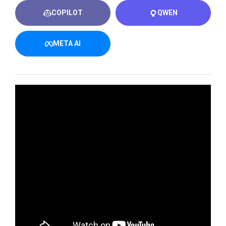
COPILOT
QWEN
META AI