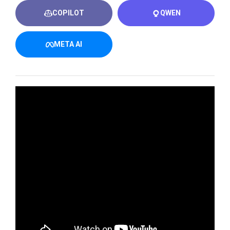
COPILOT
QWEN
META AI