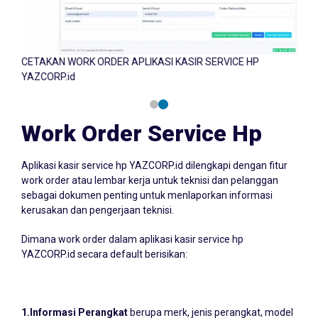
CETAKAN WORK ORDER APLIKASI KASIR SERVICE HP
CET
YAZCORP.id
YAZ
Work Order Service Hp
Aplikasi kasir service hp YAZCORP.id dilengkapi dengan fitur
work order atau lembar kerja untuk teknisi dan pelanggan
sebagai dokumen penting untuk menlaporkan informasi
kerusakan dan pengerjaan teknisi.
Dimana work order dalam aplikasi kasir service hp
YAZCORP.id secara default berisikan:
1.Informasi Perangkat
berupa merk, jenis perangkat, model
perangkat, IME, dan keamanan sandi, PIN atau pola