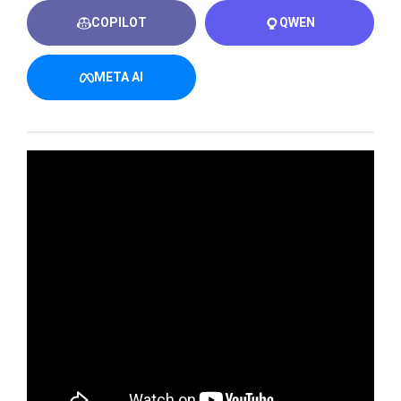
COPILOT
QWEN
META AI