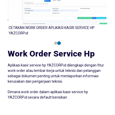
CETAKAN WORK ORDER APLIKASI KASIR SERVICE HP
CETA
YAZCORP.id
YAZC
Work Order Service Hp
Aplikasi kasir service hp YAZCORP.id dilengkapi dengan fitur
work order atau lembar kerja untuk teknisi dan pelanggan
sebagai dokumen penting untuk menlaporkan informasi
kerusakan dan pengerjaan teknisi.
Dimana work order dalam aplikasi kasir service hp
YAZCORP.id secara default berisikan:
1.Informasi Perangkat
berupa merk, jenis perangkat, model