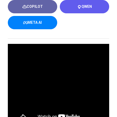
COPILOT
QWEN
META AI