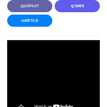
COPILOT
QWEN
META AI