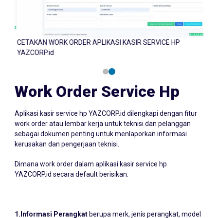
CETAKAN WORK ORDER APLIKASI KASIR SERVICE HP
CETA
YAZCORP.id
YAZC
Work Order Service Hp
Aplikasi kasir service hp YAZCORP.id dilengkapi dengan fitur
work order atau lembar kerja untuk teknisi dan pelanggan
sebagai dokumen penting untuk menlaporkan informasi
kerusakan dan pengerjaan teknisi.
Dimana work order dalam aplikasi kasir service hp
YAZCORP.id secara default berisikan:
1.Informasi Perangkat
berupa merk, jenis perangkat, model
perangkat, IME, dan keamanan sandi, PIN atau pola