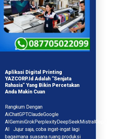
Aplikasi Digital Printing
YAZCORP.id Adalah “Senjata
Rahasia” Yang Bikin Percetakan
Anda Makin Cuan
Rangkum Dengan
AiChatGPTClaudeGoogle
AIGeminiGrokPerplexityDeepSeekMistralCopilotQwenMeta
AI Jujur saja, coba ingat-ingat lagi
bagaimana suasana ruang produksi