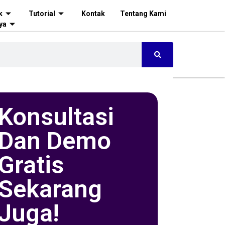
k
Tutorial
Kontak
Tentang Kami
ya
Konsultasi
Dan Demo
Gratis
Sekarang
Juga!