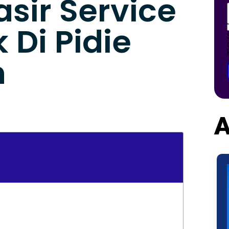
asir Service
 Di Pidie
h
A