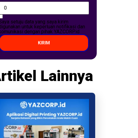
Saya setuju data yang saya kirim
digunakan untuk keperluan notifikasi dan
komunikasi dengan pihak YAZCORP.id
KIRIM
rtikel Lainnya