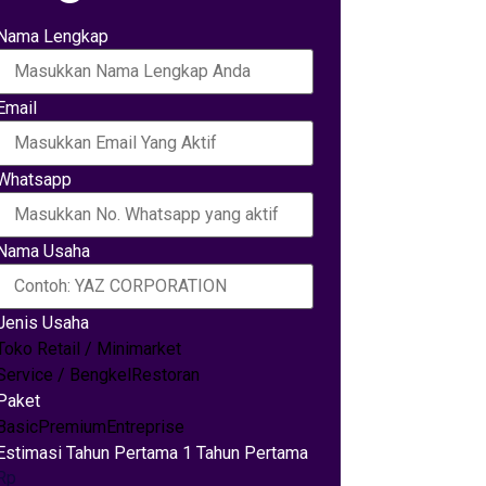
Nama Lengkap
Email
Whatsapp
Nama Usaha
Jenis Usaha
Toko Retail / Minimarket
Service / Bengkel
Restoran
Paket
Basic
Premium
Entreprise
Estimasi Tahun Pertama 1 Tahun Pertama
Rp