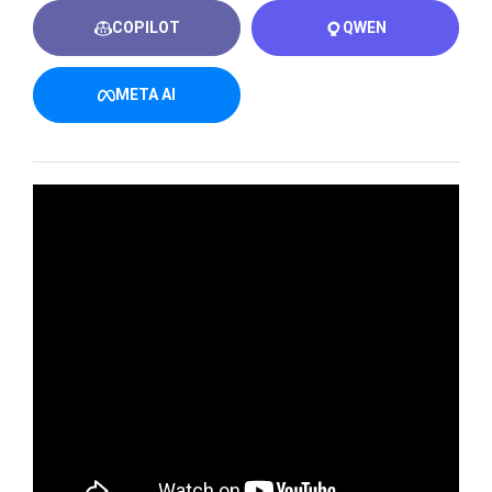
COPILOT
QWEN
META AI