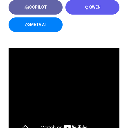
COPILOT
QWEN
META AI