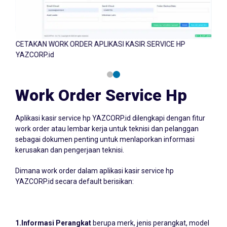
CETAKAN WORK ORDER APLIKASI KASIR SERVICE HP
CET
YAZCORP.id
YAZ
Work Order Service Hp
Aplikasi kasir service hp YAZCORP.id dilengkapi dengan fitur
work order atau lembar kerja untuk teknisi dan pelanggan
sebagai dokumen penting untuk menlaporkan informasi
kerusakan dan pengerjaan teknisi.
Dimana work order dalam aplikasi kasir service hp
YAZCORP.id secara default berisikan:
1.Informasi Perangkat
berupa merk, jenis perangkat, model
perangkat, IME, dan keamanan sandi, PIN atau pola